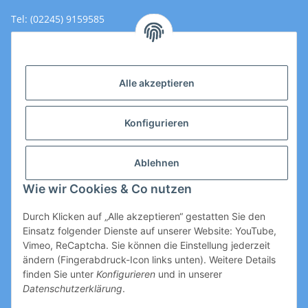
Tel: (02245) 9159585
Email: Kontakt@toromedical.de
Öffnungszeiten (Mo-Fr.) 8:00 - 17:00
Alle akzeptieren
Informationen
Konfigurieren
Gesetzliche Informationen
Ablehnen
Wie wir Cookies & Co nutzen
Durch Klicken auf „Alle akzeptieren“ gestatten Sie den
Einsatz folgender Dienste auf unserer Website: YouTube,
Vimeo, ReCaptcha. Sie können die Einstellung jederzeit
ändern (Fingerabdruck-Icon links unten). Weitere Details
Vertrag widerrufen
finden Sie unter
Konfigurieren
und in unserer
Datenschutzerklärung
.
* Alle Preise zzgl. gesetzlicher USt., zzgl.
Versand