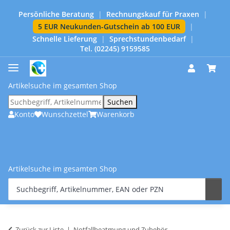
Persönliche Beratung
|
Rechnungskauf für Praxen
|
5 EUR Neukunden-Gutschein ab 100 EUR
|
Schnelle Lieferung
|
Sprechstundenbedarf
|
Tel. (02245) 9159585
Artikelsuche im gesamten Shop
Suchen
Konto
Wunschzettel
Warenkorb
Artikelsuche im gesamten Shop
Zurück zur Liste
Notfallbeatmung und Zubehör