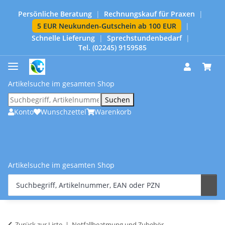
Persönliche Beratung
|
Rechnungskauf für Praxen
|
5 EUR Neukunden-Gutschein ab 100 EUR
|
Schnelle Lieferung
|
Sprechstundenbedarf
|
Tel. (02245) 9159585
Artikelsuche im gesamten Shop
Suchen
Konto
Wunschzettel
Warenkorb
Artikelsuche im gesamten Shop
Zurück zur Liste
Notfallbeatmung und Zubehör