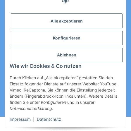
Email: Kontakt@toromedical.de
Öffnungszeiten (Mo-Fr.) 8:00 - 17:00
Alle akzeptieren
Informationen
Konfigurieren
Gesetzliche Informationen
Ablehnen
Wie wir Cookies & Co nutzen
Durch Klicken auf „Alle akzeptieren“ gestatten Sie den
Einsatz folgender Dienste auf unserer Website: YouTube,
Vimeo, ReCaptcha. Sie können die Einstellung jederzeit
ändern (Fingerabdruck-Icon links unten). Weitere Details
Vertrag widerrufen
finden Sie unter
Konfigurieren
und in unserer
Datenschutzerklärung
.
* Alle Preise zzgl. gesetzlicher USt., zzgl.
Versand
Impressum
|
Datenschutz
© Thomas Rothe
Powered by
JTL-Shop