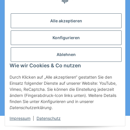
Email: Kontakt@toromedical.de
Öffnungszeiten (Mo-Fr.) 8:00 - 17:00
Alle akzeptieren
Informationen
Konfigurieren
Gesetzliche Informationen
Ablehnen
Wie wir Cookies & Co nutzen
Durch Klicken auf „Alle akzeptieren“ gestatten Sie den
Einsatz folgender Dienste auf unserer Website: YouTube,
Vimeo, ReCaptcha. Sie können die Einstellung jederzeit
ändern (Fingerabdruck-Icon links unten). Weitere Details
Vertrag widerrufen
finden Sie unter
Konfigurieren
und in unserer
Datenschutzerklärung
.
* Alle Preise zzgl. gesetzlicher USt., zzgl.
Versand
Impressum
|
Datenschutz
© Thomas Rothe
Powered by
JTL-Shop