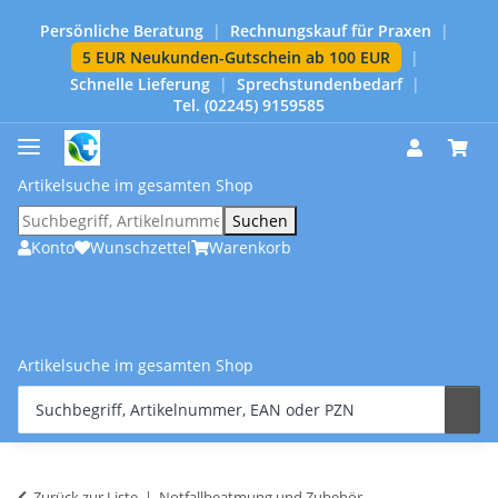
Persönliche Beratung
|
Rechnungskauf für Praxen
|
5 EUR Neukunden-Gutschein ab 100 EUR
|
Schnelle Lieferung
|
Sprechstundenbedarf
|
Tel. (02245) 9159585
Artikelsuche im gesamten Shop
Suchen
Konto
Wunschzettel
Warenkorb
Artikelsuche im gesamten Shop
Zurück zur Liste
Notfallbeatmung und Zubehör