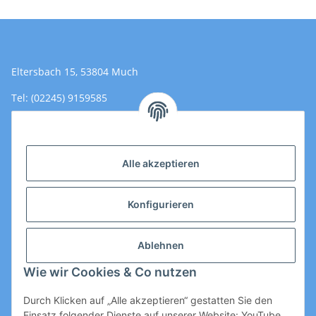
Eltersbach 15, 53804 Much
Tel: (02245) 9159585
Email: Kontakt@toromedical.de
Öffnungszeiten (Mo-Fr.) 8:00 - 17:00
Alle akzeptieren
Informationen
Konfigurieren
Gesetzliche Informationen
Ablehnen
Wie wir Cookies & Co nutzen
Durch Klicken auf „Alle akzeptieren“ gestatten Sie den
Einsatz folgender Dienste auf unserer Website: YouTube,