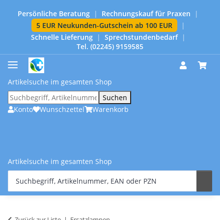
Persönliche Beratung
|
Rechnungskauf für Praxen
|
5 EUR Neukunden-Gutschein ab 100 EUR
|
Schnelle Lieferung
|
Sprechstundenbedarf
|
Tel. (02245) 9159585
Artikelsuche im gesamten Shop
Suchen
Konto
Wunschzettel
Warenkorb
Artikelsuche im gesamten Shop
Zurück zur Liste
Ersatzlampen