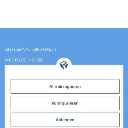
Eltersbach 15, 53804 Much
Tel: (02245) 9159585
Email: Kontakt@toromedical.de
Öffnungszeiten (Mo-Fr.) 8:00 - 17:00
Alle akzeptieren
Informationen
Konfigurieren
Gesetzliche Informationen
Ablehnen