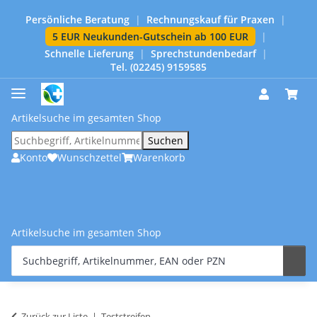
Persönliche Beratung
|
Rechnungskauf für Praxen
|
5 EUR Neukunden-Gutschein ab 100 EUR
|
Schnelle Lieferung
|
Sprechstundenbedarf
|
Tel. (02245) 9159585
Artikelsuche im gesamten Shop
Suchen
Konto
Wunschzettel
Warenkorb
Artikelsuche im gesamten Shop
Zurück zur Liste
Teststreifen