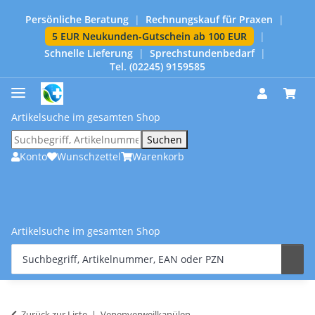
Persönliche Beratung
|
Rechnungskauf für Praxen
|
5 EUR Neukunden-Gutschein ab 100 EUR
|
Schnelle Lieferung
|
Sprechstundenbedarf
|
Tel. (02245) 9159585
Artikelsuche im gesamten Shop
Suchen
Konto
Wunschzettel
Warenkorb
Artikelsuche im gesamten Shop
Zurück zur Liste
Venenverweilkanülen