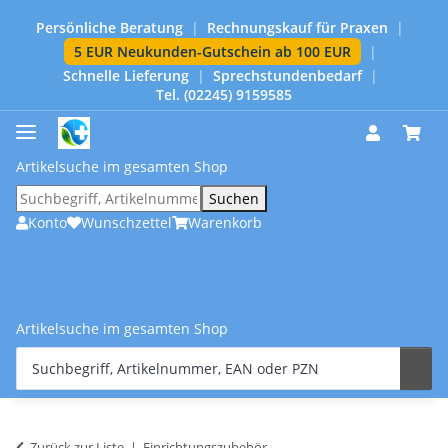
Persönliche Beratung
|
Rechnungskauf für Praxen
|
5 EUR Neukunden-Gutschein ab 100 EUR
|
Schnelle Lieferung
|
Sprechstundenbedarf
|
Tel. (02245) 9159585
Artikelsuche im gesamten Shop
Suchen
Konto
Wunschzettel
Warenkorb
Artikelsuche im gesamten Shop
Zurück zur Liste
Einrichtungszubehör