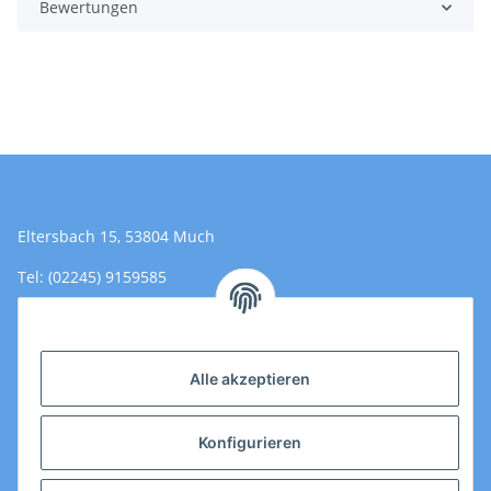
Bewertungen
Eltersbach 15, 53804 Much
Tel: (02245) 9159585
Email: Kontakt@toromedical.de
Öffnungszeiten (Mo-Fr.) 8:00 - 17:00
Alle akzeptieren
Informationen
Konfigurieren
Gesetzliche Informationen