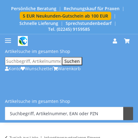
Persönliche Beratung
|
Rechnungskauf für Praxen
|
5 EUR Neukunden-Gutschein ab 100 EUR
|
Schnelle Lieferung
|
Sprechstundenbedarf
|
Tel. (02245) 9159585
Artikelsuche im gesamten Shop
Suchen
Konto
Wunschzettel
Warenkorb
Artikelsuche im gesamten Shop
Zurück zur Liste
Inkontinenzunterlagen Einweg