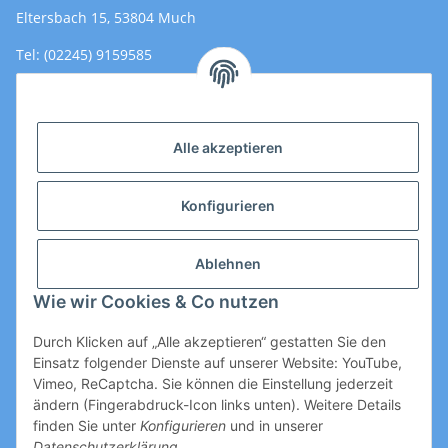
Eltersbach 15, 53804 Much
Tel: (02245) 9159585
Email: Kontakt@toromedical.de
Öffnungszeiten (Mo-Fr.) 8:00 - 17:00
Alle akzeptieren
Informationen
Konfigurieren
Gesetzliche Informationen
Ablehnen
Wie wir Cookies & Co nutzen
Durch Klicken auf „Alle akzeptieren“ gestatten Sie den
Einsatz folgender Dienste auf unserer Website: YouTube,
Vimeo, ReCaptcha. Sie können die Einstellung jederzeit
ändern (Fingerabdruck-Icon links unten). Weitere Details
Vertrag widerrufen
finden Sie unter
Konfigurieren
und in unserer
Datenschutzerklärung
.