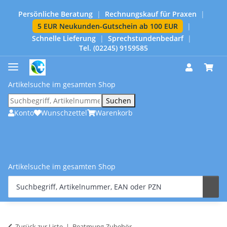
Persönliche Beratung
|
Rechnungskauf für Praxen
|
5 EUR Neukunden-Gutschein ab 100 EUR
|
Schnelle Lieferung
|
Sprechstundenbedarf
|
Tel. (02245) 9159585
Artikelsuche im gesamten Shop
Suchen
Konto
Wunschzettel
Warenkorb
Artikelsuche im gesamten Shop
Zurück zur Liste
Beatmung-Zubehör