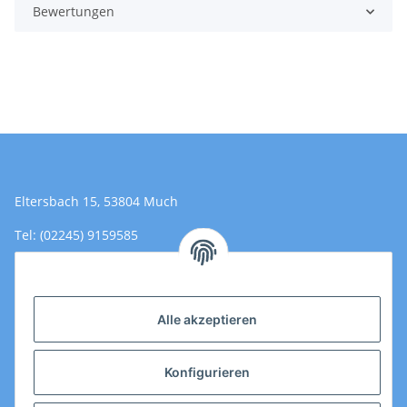
Bewertungen
Eltersbach 15, 53804 Much
Tel: (02245) 9159585
Email: Kontakt@toromedical.de
Öffnungszeiten (Mo-Fr.) 8:00 - 17:00
Alle akzeptieren
Informationen
Konfigurieren
Gesetzliche Informationen