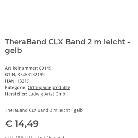
TheraBand CLX Band 2 m leicht -
gelb
Artikelnummer:
89149
GTIN:
87453132199
HAN:
13219
Kategorie:
Orthopädieprodukte
Hersteller:
Ludwig Artzt GmbH
TheraBand CLX Band 2 m leicht - gelb
€ 14,49
exkl. 19% USt. , zzgl.
Versand