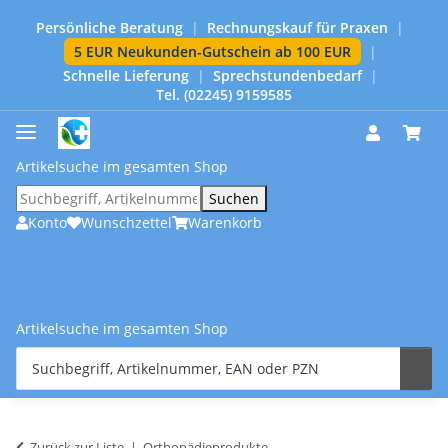
Persönliche Beratung
|
Rechnungskauf für Praxen
|
5 EUR Neukunden-Gutschein ab 100 EUR
|
Schnelle Lieferung
|
Sprechstundenbedarf
|
Tel. (02245) 9159585
Artikelsuche im gesamten Shop
Suchen
Konto
Wunschzettel
Warenkorb
Artikelsuche im gesamten Shop
Zurück zur Liste
Orthopädieprodukte