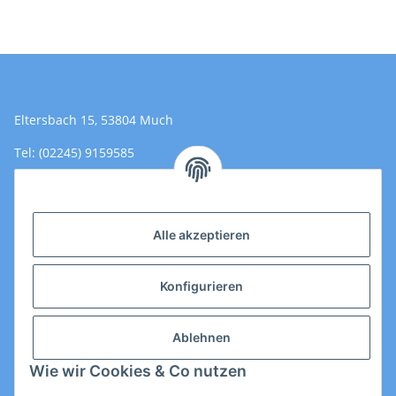
Eltersbach 15, 53804 Much
Tel: (02245) 9159585
Email: Kontakt@toromedical.de
Öffnungszeiten (Mo-Fr.) 8:00 - 17:00
Alle akzeptieren
Informationen
Konfigurieren
Gesetzliche Informationen
Ablehnen
Wie wir Cookies & Co nutzen