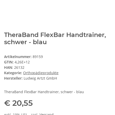
TheraBand FlexBar Handtrainer,
schwer - blau
Artikelnummer:
89159
GTIN:
4,26E+12
HAN:
26132
Kategorie:
Orthopädieprodukte
Hersteller:
Ludwig Artzt GmbH
TheraBand FlexBar Handtrainer, schwer - blau
€ 20,55
exkl. 19% USt. , zzgl.
Versand