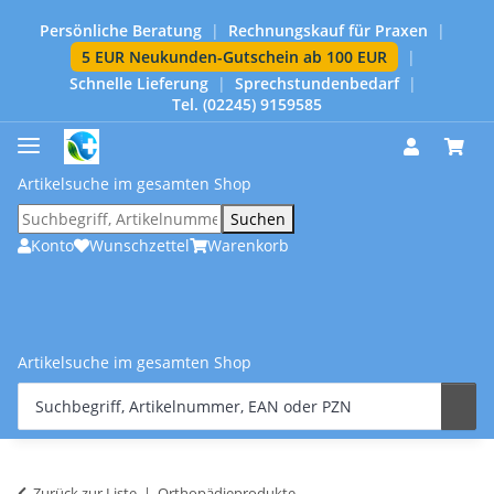
Persönliche Beratung
|
Rechnungskauf für Praxen
|
5 EUR Neukunden-Gutschein ab 100 EUR
|
Schnelle Lieferung
|
Sprechstundenbedarf
|
Tel. (02245) 9159585
Artikelsuche im gesamten Shop
Suchen
Konto
Wunschzettel
Warenkorb
Artikelsuche im gesamten Shop
Zurück zur Liste
Orthopädieprodukte