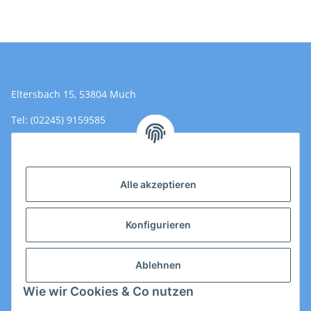
Eltersbach 15, 53804 Much
Tel: (02245) 9159585
Email: Kontakt@toromedical.de
Öffnungszeiten (Mo-Fr.) 8:00 - 17:00
Alle akzeptieren
Informationen
Konfigurieren
Gesetzliche Informationen
Ablehnen
Wie wir Cookies & Co nutzen