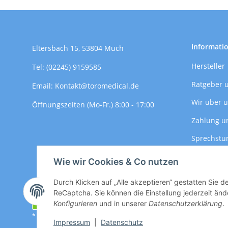
Informati
Eltersbach 15, 53804 Much
Hersteller
Tel: (02245) 9159585
Ratgeber 
Email: Kontakt@toromedical.de
Wir über 
Öffnungszeiten (Mo-Fr.) 8:00 - 17:00
Zahlung u
Sprechstu
Versandin
Wie wir Cookies & Co nutzen
Durch Klicken auf „Alle akzeptieren“ gestatten Sie 
ReCaptcha. Sie können die Einstellung jederzeit ände
Vertrag widerrufen
Konfigurieren
und in unserer
Datenschutzerklärung
.
* Alle Preise zzgl. gesetzlicher USt., zzgl.
Versand
Impressum
|
Datenschutz