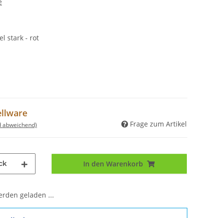
e
 stark - rot
ellware
Frage zum Artikel
d abweichend)
ck
In den Warenkorb
den geladen ...