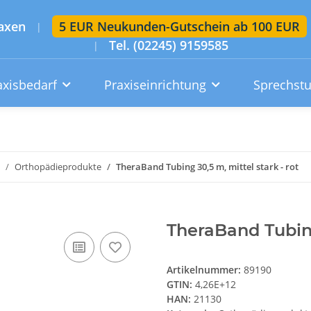
axen
5 EUR Neukunden-Gutschein ab 100 EUR
|
Tel. (02245) 9159585
|
axisbedarf
Praxiseinrichtung
Sprechst
Artikelsuche im gesamten Shop
Suchen
Orthopädieprodukte
TheraBand Tubing 30,5 m, mittel stark - rot
Konto
Wunschzettel
Warenkorb
TheraBand Tubing
Artikelnummer:
89190
GTIN:
4,26E+12
HAN:
21130