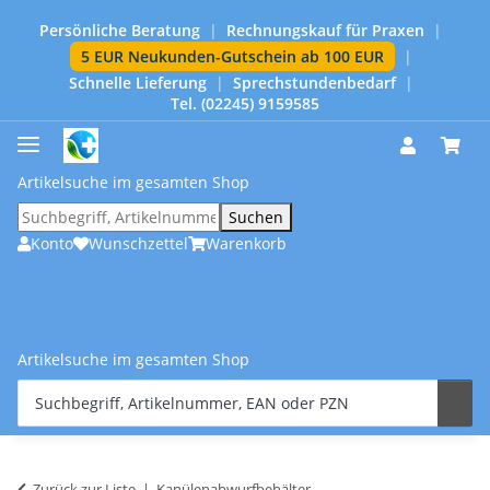
Persönliche Beratung
|
Rechnungskauf für Praxen
|
5 EUR Neukunden-Gutschein ab 100 EUR
|
Schnelle Lieferung
|
Sprechstundenbedarf
|
Tel. (02245) 9159585
Artikelsuche im gesamten Shop
Suchen
Konto
Wunschzettel
Warenkorb
Artikelsuche im gesamten Shop
Zurück zur Liste
Kanülenabwurfbehälter