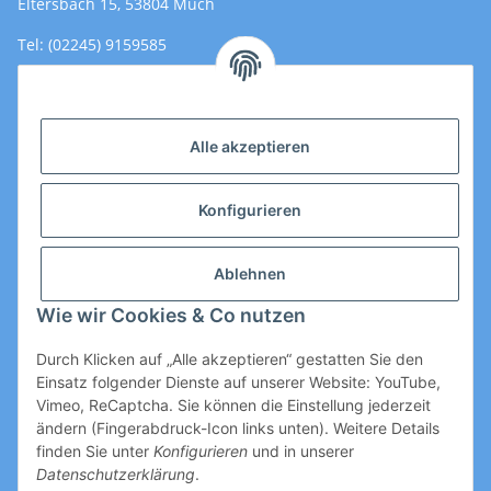
Eltersbach 15, 53804 Much
Tel: (02245) 9159585
Email: Kontakt@toromedical.de
Öffnungszeiten (Mo-Fr.) 8:00 - 17:00
Alle akzeptieren
Informationen
Konfigurieren
Gesetzliche Informationen
Ablehnen
Wie wir Cookies & Co nutzen
Durch Klicken auf „Alle akzeptieren“ gestatten Sie den
Einsatz folgender Dienste auf unserer Website: YouTube,
Vimeo, ReCaptcha. Sie können die Einstellung jederzeit
ändern (Fingerabdruck-Icon links unten). Weitere Details
Vertrag widerrufen
finden Sie unter
Konfigurieren
und in unserer
Datenschutzerklärung
.
* Alle Preise zzgl. gesetzlicher USt., zzgl.
Versand