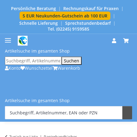
Persönliche Beratung
|
Rechnungskauf für Praxen
|
5 EUR Neukunden-Gutschein ab 100 EUR
|
Schnelle Lieferung
|
Sprechstundenbedarf
|
Tel. (02245) 9159585
Artikelsuche im gesamten Shop
Suchen
Konto
Wunschzettel
Warenkorb
Artikelsuche im gesamten Shop
Zurück zur Liste
Papierhandtücher