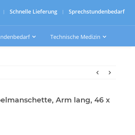
Schnelle Lieferung
Sprechstundenbedarf
|
|
undenbedarf
Technische Medizin
elmanschette, Arm lang, 46 x