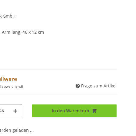
ik GmbH
 Arm lang, 46 x 12 cm
ellware
Frage zum Artikel
d abweichend)
ck
In den Warenkorb
den geladen ...