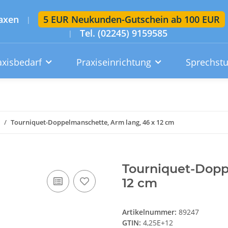
axen
5 EUR Neukunden-Gutschein ab 100 EUR
|
Tel. (02245) 9159585
|
axisbedarf
Praxiseinrichtung
Sprechst
Artikelsuche im gesamten Shop
Suchen
Tourniquet-Doppelmanschette, Arm lang, 46 x 12 cm
Konto
Wunschzettel
Warenkorb
Tourniquet-Dopp
12 cm
Artikelnummer:
89247
GTIN:
4,25E+12