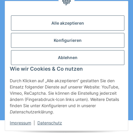
Email: Kontakt@toromedical.de
Öffnungszeiten (Mo-Fr.) 8:00 - 17:00
Alle akzeptieren
Informationen
Konfigurieren
Gesetzliche Informationen
Ablehnen
Wie wir Cookies & Co nutzen
Durch Klicken auf „Alle akzeptieren“ gestatten Sie den
Einsatz folgender Dienste auf unserer Website: YouTube,
Vimeo, ReCaptcha. Sie können die Einstellung jederzeit
ändern (Fingerabdruck-Icon links unten). Weitere Details
Vertrag widerrufen
finden Sie unter
Konfigurieren
und in unserer
Datenschutzerklärung
.
* Alle Preise zzgl. gesetzlicher USt., zzgl.
Versand
Impressum
|
Datenschutz
© Thomas Rothe
Powered by
JTL-Shop