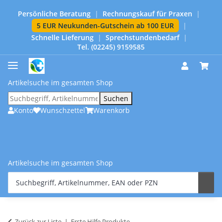
Persönliche Beratung
|
Rechnungskauf für Praxen
|
5 EUR Neukunden-Gutschein ab 100 EUR
|
Schnelle Lieferung
|
Sprechstundenbedarf
|
Tel. (02245) 9159585
Artikelsuche im gesamten Shop
Suchen
Konto
Wunschzettel
Warenkorb
Artikelsuche im gesamten Shop
Zurück zur Liste
Erste Hilfe Produkte