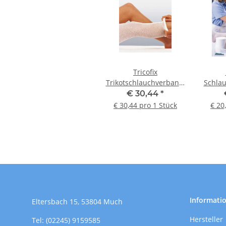
Tricofix
Trikotschlauchverband,
Schlau
F/7: 20 m x 10,0 cm
wei
€ 30,44
*
€ 30,44 pro 1 Stück
€ 20
Informati
Eltersbach 15, 53804 Much
Hersteller
Tel: (02245) 9159585