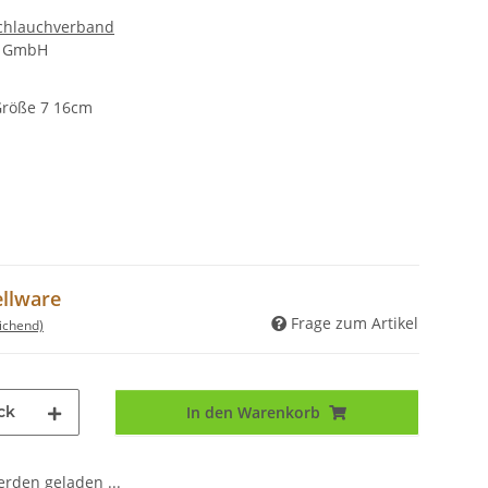
chlauchverband
e GmbH
Größe 7 16cm
ellware
Frage zum Artikel
ichend)
ck
In den Warenkorb
den geladen ...