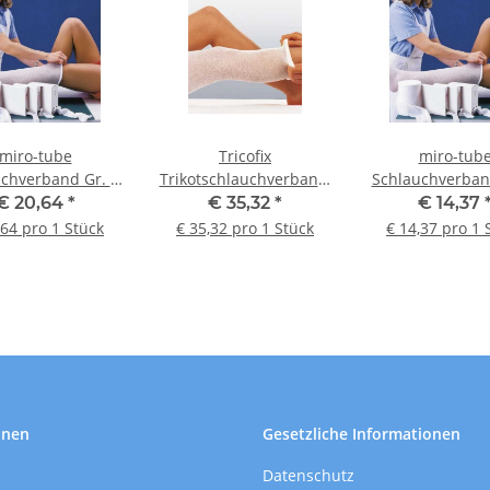
miro-tube
Tricofix
miro-tub
chverband Gr. 4
Trikotschlauchverband,
Schlauchverban
ß, 20 m x 6 cm
G/9: 20 m x 12,0 cm
weiß, 20 m x 1
€ 20,64
*
€ 35,32
*
€ 14,37
,64 pro 1 Stück
€ 35,32 pro 1 Stück
€ 14,37 pro 1 
onen
Gesetzliche Informationen
Datenschutz