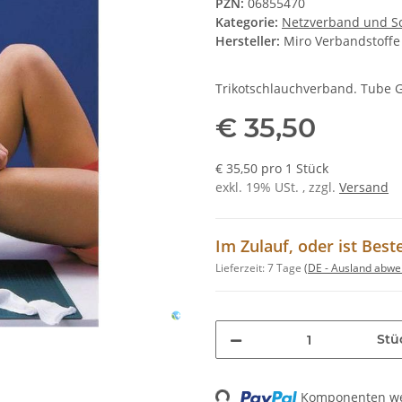
PZN:
06855470
Kategorie:
Netzverband und S
Hersteller:
Miro Verbandstoff
Trikotschlauchverband. Tube 
€ 35,50
€ 35,50 pro 1 Stück
exkl. 19% USt. , zzgl.
Versand
Im Zulauf, oder ist Best
Lieferzeit:
7 Tage
(DE - Ausland abwe
Stü
Komponenten wer