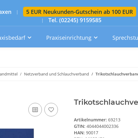
axen
5 EUR Neukunden-Gutschein ab 100 EUR
|
Tel. (02245) 9159585
|
axisbedarf
Praxiseinrichtung
Sprechst
Artikelsuche im gesamten Shop
Suchen
andmittel
Netzverband und Schlauchverband
Trikotschlauchverban
Konto
Wunschzettel
Warenkorb
Trikotschlauchv
Artikelnummer:
69213
GTIN:
4044044002336
HAN:
90017