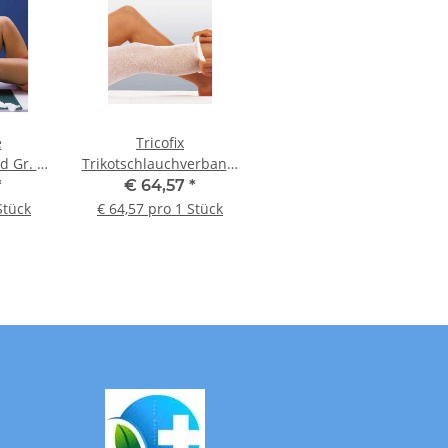
e
Tricofix
d Gr. 1
Trikotschlauchverband,
,5 cm
K: 10 m x 16,0 cm
*
€ 64,57
*
Stück
€ 64,57 pro 1 Stück