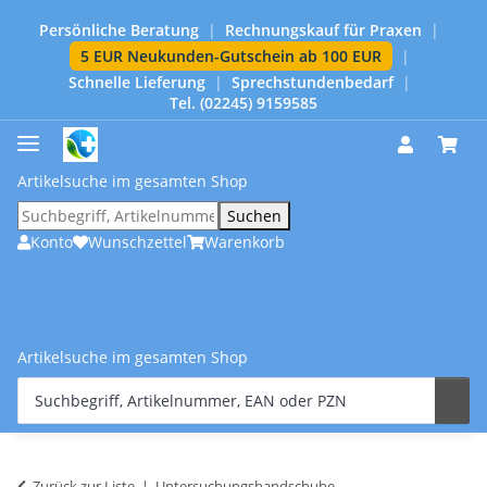
Persönliche Beratung
|
Rechnungskauf für Praxen
|
5 EUR Neukunden-Gutschein ab 100 EUR
|
Schnelle Lieferung
|
Sprechstundenbedarf
|
Tel. (02245) 9159585
Artikelsuche im gesamten Shop
Suchen
Konto
Wunschzettel
Warenkorb
Artikelsuche im gesamten Shop
Zurück zur Liste
Untersuchungshandschuhe