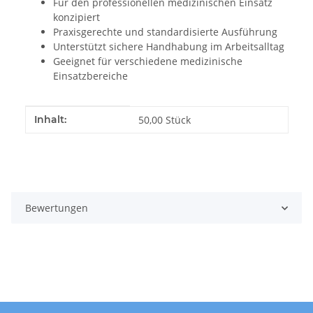
Für den professionellen medizinischen Einsatz
konzipiert
Praxisgerechte und standardisierte Ausführung
Unterstützt sichere Handhabung im Arbeitsalltag
Geeignet für verschiedene medizinische
Einsatzbereiche
Produkteigenschaft
Wert
Inhalt:
50,00 Stück
Bewertungen