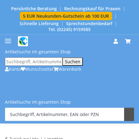
Persönliche Beratung
|
Rechnungskauf für Praxen
|
5 EUR Neukunden-Gutschein ab 100 EUR
|
Schnelle Lieferung
|
Sprechstundenbedarf
|
Tel. (02245) 9159585
Artikelsuche im gesamten Shop
Suchen
Konto
Wunschzettel
Warenkorb
Artikelsuche im gesamten Shop
Zurück zur Liste
Lanzetten