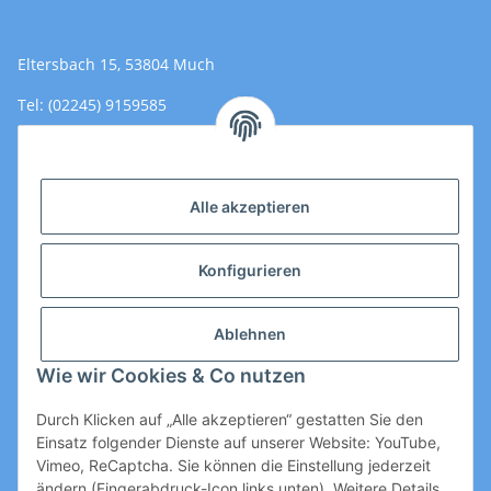
Eltersbach 15, 53804 Much
Tel: (02245) 9159585
Email: Kontakt@toromedical.de
Öffnungszeiten (Mo-Fr.) 8:00 - 17:00
Alle akzeptieren
Informationen
Konfigurieren
Gesetzliche Informationen
Ablehnen
Wie wir Cookies & Co nutzen
Durch Klicken auf „Alle akzeptieren“ gestatten Sie den
Einsatz folgender Dienste auf unserer Website: YouTube,
Vimeo, ReCaptcha. Sie können die Einstellung jederzeit
ändern (Fingerabdruck-Icon links unten). Weitere Details