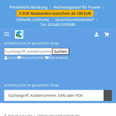
Persönliche Beratung
|
Rechnungskauf für Praxen
|
5 EUR Neukunden-Gutschein ab 100 EUR
|
Schnelle Lieferung
|
Sprechstundenbedarf
|
Tel. (02245) 9159585
Artikelsuche im gesamten Shop
Suchen
Konto
Wunschzettel
Warenkorb
Artikelsuche im gesamten Shop
Zurück zur Liste
Untersuchungshandschuhe