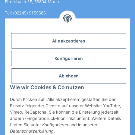
Eltersbach 15, 53804 Much
Tel: (02245) 9159585
Email: Kontakt@toromedical.de
Öffnungszeiten (Mo-Fr.) 8:00 - 17:00
Alle akzeptieren
Informationen
Konfigurieren
Gesetzliche Informationen
Ablehnen
Wie wir Cookies & Co nutzen
Durch Klicken auf „Alle akzeptieren“ gestatten Sie den
Einsatz folgender Dienste auf unserer Website: YouTube,
Vimeo, ReCaptcha. Sie können die Einstellung jederzeit
ändern (Fingerabdruck-Icon links unten). Weitere Details
Vertrag widerrufen
finden Sie unter
Konfigurieren
und in unserer
Datenschutzerklärung
.
* Alle Preise zzgl. gesetzlicher USt., zzgl.
Versand