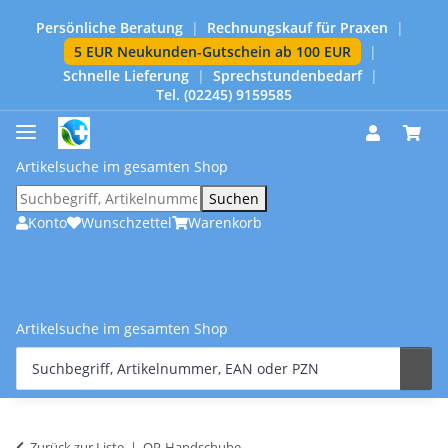
Persönliche Beratung
|
Rechnungskauf für Praxen
|
5 EUR Neukunden-Gutschein ab 100 EUR
|
Schnelle Lieferung
|
Sprechstundenbedarf
|
Tel. (02245) 9159585
Artikelsuche im gesamten Shop
Suchen
Konto
Wunschzettel
Warenkorb
Artikelsuche im gesamten Shop
Zurück zur Liste
OP-Handschuhe