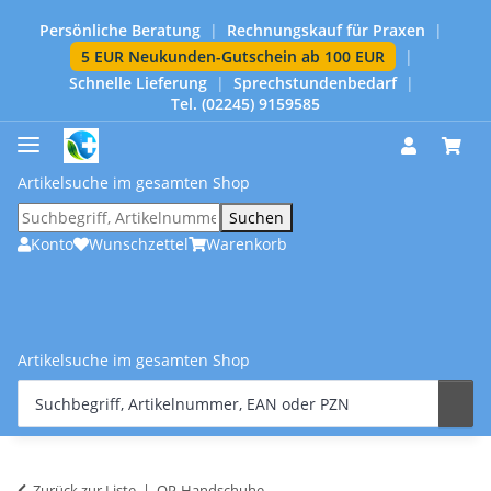
Persönliche Beratung
|
Rechnungskauf für Praxen
|
5 EUR Neukunden-Gutschein ab 100 EUR
|
Schnelle Lieferung
|
Sprechstundenbedarf
|
Tel. (02245) 9159585
Artikelsuche im gesamten Shop
Suchen
Konto
Wunschzettel
Warenkorb
Artikelsuche im gesamten Shop
Zurück zur Liste
OP-Handschuhe