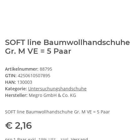
SOFT line Baumwollhandschuhe
Gr. M VE = 5 Paar
Artikelnummer:
88795
GTIN:
4250610507895
HAN:
130003
Kategorie:
Untersuchungshandschuhe
Hersteller:
Megro GmbH & Co. KG
SOFT line Baumwollhandschuhe Gr. M VE = 5 Paar
€ 2,16
pro 1 Paar
exkl. 19% USt. , zzgl.
Versand