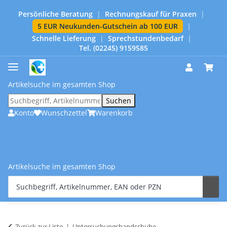
Persönliche Beratung
|
Rechnungskauf für Praxen
|
5 EUR Neukunden-Gutschein ab 100 EUR
|
Schnelle Lieferung
|
Sprechstundenbedarf
|
Tel. (02245) 9159585
Artikelsuche im gesamten Shop
Suchen
Konto
Wunschzettel
Warenkorb
Artikelsuche im gesamten Shop
Zurück zur Liste
Untersuchungshandschuhe