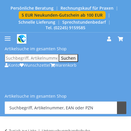
Persönliche Beratung
|
Rechnungskauf für Praxen
|
5 EUR Neukunden-Gutschein ab 100 EUR
|
Schnelle Lieferung
|
Sprechstundenbedarf
|
Tel. (02245) 9159585
Artikelsuche im gesamten Shop
Suchen
Konto
Wunschzettel
Warenkorb
Artikelsuche im gesamten Shop
Zurück zur Liste
Untersuchungshandschuhe