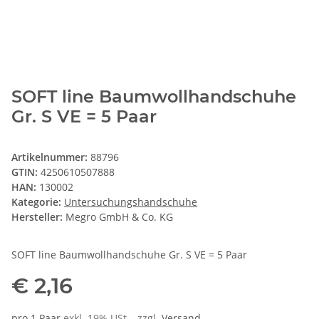
SOFT line Baumwollhandschuhe
Gr. S VE = 5 Paar
Artikelnummer:
88796
GTIN:
4250610507888
HAN:
130002
Kategorie:
Untersuchungshandschuhe
Hersteller:
Megro GmbH & Co. KG
SOFT line Baumwollhandschuhe Gr. S VE = 5 Paar
€ 2,16
pro 1 Paar
exkl. 19% USt. , zzgl.
Versand