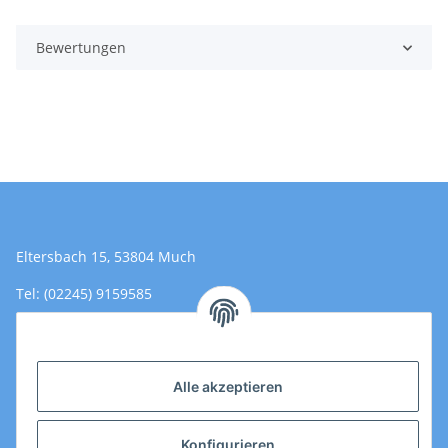
Bewertungen
Eltersbach 15, 53804 Much
Tel: (02245) 9159585
Email: Kontakt@toromedical.de
Öffnungszeiten (Mo-Fr.) 8:00 - 17:00
Alle akzeptieren
Informationen
Konfigurieren