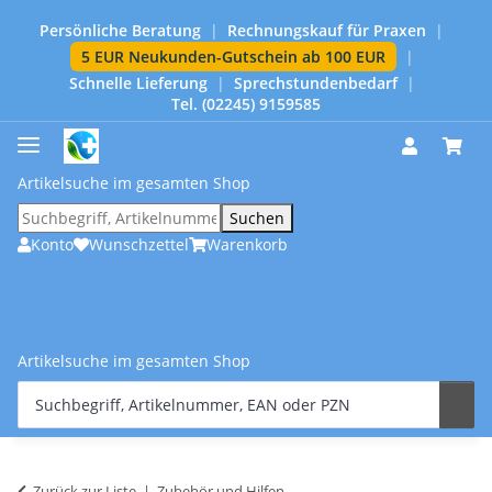
Persönliche Beratung
|
Rechnungskauf für Praxen
|
5 EUR Neukunden-Gutschein ab 100 EUR
|
Schnelle Lieferung
|
Sprechstundenbedarf
|
Tel. (02245) 9159585
Artikelsuche im gesamten Shop
Suchen
Konto
Wunschzettel
Warenkorb
Artikelsuche im gesamten Shop
Zurück zur Liste
Zubehör und Hilfen