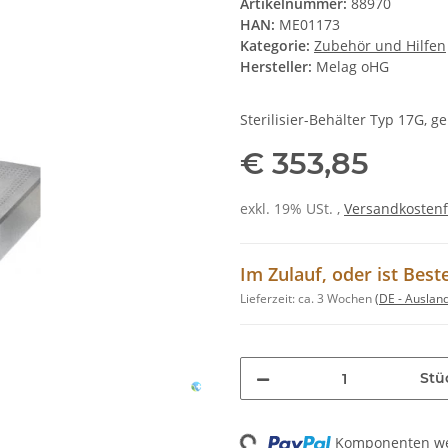
Artikelnummer:
88970
HAN:
ME01173
Kategorie:
Zubehör und Hilfen
Hersteller:
Melag oHG
Sterilisier-Behälter Typ 17G, ge
€ 353,85
exkl. 19% USt. ,
Versandkostenf
Im Zulauf, oder ist Best
Lieferzeit:
ca. 3 Wochen
(DE - Auslan
Stü
Loading...
Komponenten wer