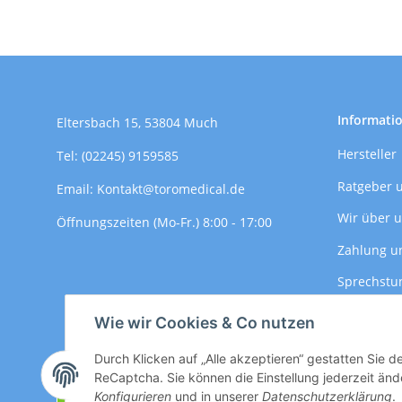
Informati
Eltersbach 15, 53804 Much
Hersteller
Tel: (02245) 9159585
Ratgeber 
Email: Kontakt@toromedical.de
Wir über 
Öffnungszeiten (Mo-Fr.) 8:00 - 17:00
Zahlung u
Sprechstu
Versandin
Wie wir Cookies & Co nutzen
Durch Klicken auf „Alle akzeptieren“ gestatten Sie 
ReCaptcha. Sie können die Einstellung jederzeit ände
Vertrag widerrufen
Konfigurieren
und in unserer
Datenschutzerklärung
.