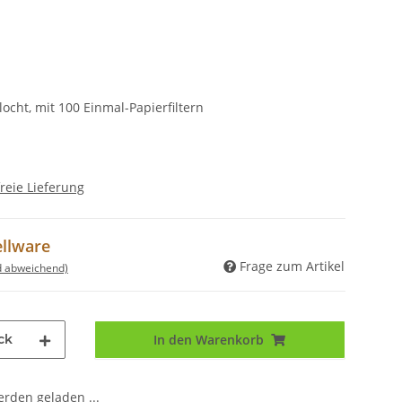
locht, mit 100 Einmal-Papierfiltern
reie Lieferung
ellware
Frage zum Artikel
d abweichend)
ck
In den Warenkorb
den geladen ...