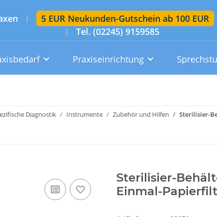
axen
5 EUR Neukunden-Gutschein ab 100 EUR
|
Tel. (02245) 9159585
|
axisbedarf
Praxiseinrichtung
Sprechst
Artikelsuche im gesamten Shop
Suchen
zifische Diagnostik
Instrumente
Zubehör und Hilfen
Sterilisier-B
Konto
Wunschzettel
Warenkorb
Sterilisier-Behäl
Einmal-Papierfil