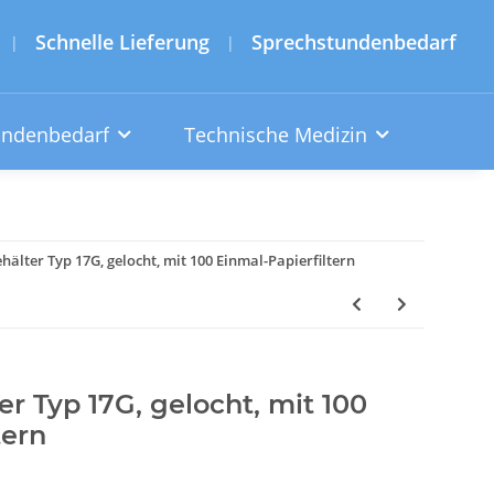
Schnelle Lieferung
Sprechstundenbedarf
|
|
undenbedarf
Technische Medizin
ehälter Typ 17G, gelocht, mit 100 Einmal-Papierfiltern
ter Typ 17G, gelocht, mit 100
tern