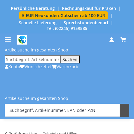
Persönliche Beratung
|
Rechnungskauf für Praxen
|
5 EUR Neukunden-Gutschein ab 100 EUR
|
Schnelle Lieferung
|
Sprechstundenbedarf
|
Tel. (02245) 9159585
Artikelsuche im gesamten Shop
Suchen
Konto
Wunschzettel
Warenkorb
Artikelsuche im gesamten Shop
Zurück zur Liste
Zubehör und Hilfen