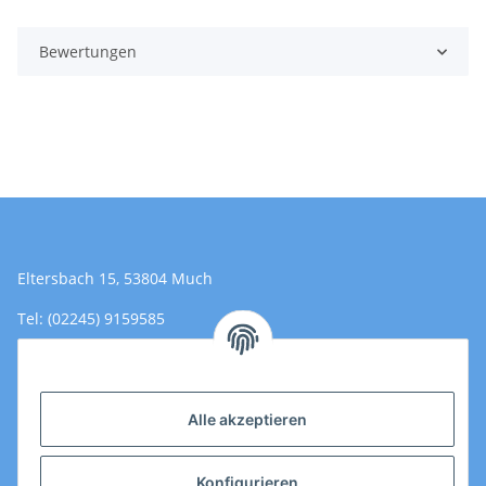
Bewertungen
Eltersbach 15, 53804 Much
Tel: (02245) 9159585
Email: Kontakt@toromedical.de
Öffnungszeiten (Mo-Fr.) 8:00 - 17:00
Alle akzeptieren
Informationen
Konfigurieren