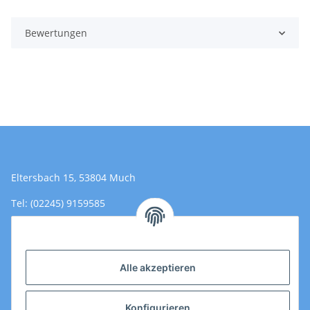
Bewertungen
Eltersbach 15, 53804 Much
Tel: (02245) 9159585
Email: Kontakt@toromedical.de
Öffnungszeiten (Mo-Fr.) 8:00 - 17:00
Alle akzeptieren
Informationen
Konfigurieren