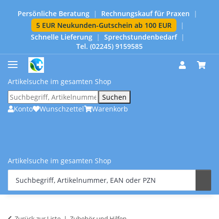
Persönliche Beratung
|
Rechnungskauf für Praxen
|
5 EUR Neukunden-Gutschein ab 100 EUR
|
Schnelle Lieferung
|
Sprechstundenbedarf
|
Tel. (02245) 9159585
Artikelsuche im gesamten Shop
Suchen
Konto
Wunschzettel
Warenkorb
Artikelsuche im gesamten Shop
Zurück zur Liste
Zubehör und Hilfen