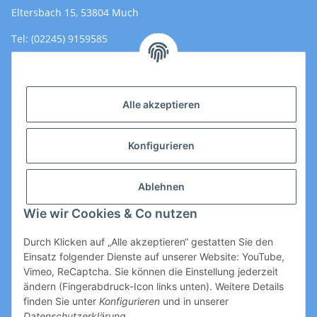
Eltersbach 15, 53804 Much
Tel: (02245) 9159585
Email: Kontakt@toromedical.de
Öffnungszeiten (Mo-Fr.) 8:00 - 17:00
Alle akzeptieren
Informationen
Konfigurieren
Gesetzliche Informationen
Ablehnen
Wie wir Cookies & Co nutzen
Durch Klicken auf „Alle akzeptieren“ gestatten Sie den
Einsatz folgender Dienste auf unserer Website: YouTube,
Vimeo, ReCaptcha. Sie können die Einstellung jederzeit
ändern (Fingerabdruck-Icon links unten). Weitere Details
Vertrag widerrufen
finden Sie unter
Konfigurieren
und in unserer
Datenschutzerklärung
.