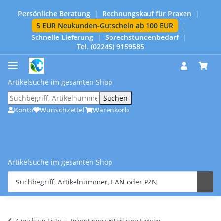
Persönliche Beratung
|
Rechnungskauf für Praxen
|
5 EUR Neukunden-Gutschein ab 100 EUR
|
Schnelle Lieferung
|
Sprechstundenbedarf
|
Tel. (02245) 9159585
Artikelsuche im gesamten Shop
Suchen
Konto
Wunschzettel
Warenkorb
Artikelsuche im gesamten Shop
Zurück zur Liste
Inkontinenzunterlagen Einweg