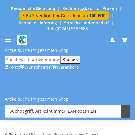
Persönliche Beratung
|
Rechnungskauf für Praxen
|
5 EUR Neukunden-Gutschein ab 100 EUR
|
Schnelle Lieferung
|
Sprechstundenbedarf
|
Tel. (02245) 9159585
Artikelsuche im gesamten Shop
Suchen
Konto
Wunschzettel
Warenkorb
Artikelsuche im gesamten Shop
Zurück zur Liste
Inkontinenzunterlagen Einweg