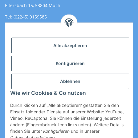
Eltersbach 15, 53804 Much
Tel: (02245) 9159585
Email: Kontakt@toromedical.de
Öffnungszeiten (Mo-Fr.) 8:00 - 17:00
Alle akzeptieren
Informationen
Konfigurieren
Gesetzliche Informationen
Ablehnen
Wie wir Cookies & Co nutzen
Durch Klicken auf „Alle akzeptieren“ gestatten Sie den
Einsatz folgender Dienste auf unserer Website: YouTube,
Vimeo, ReCaptcha. Sie können die Einstellung jederzeit
ändern (Fingerabdruck-Icon links unten). Weitere Details
Vertrag widerrufen
finden Sie unter
Konfigurieren
und in unserer
Datenschutzerklärung
.