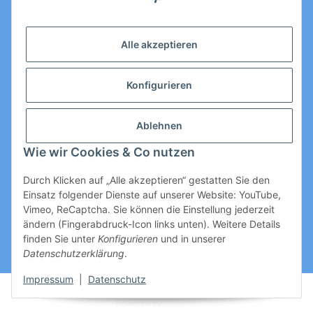
Email: Kontakt@toromedical.de
Öffnungszeiten (Mo-Fr.) 8:00 - 17:00
Alle akzeptieren
Informationen
Konfigurieren
Gesetzliche Informationen
Ablehnen
Wie wir Cookies & Co nutzen
Durch Klicken auf „Alle akzeptieren“ gestatten Sie den
Einsatz folgender Dienste auf unserer Website: YouTube,
Vimeo, ReCaptcha. Sie können die Einstellung jederzeit
ändern (Fingerabdruck-Icon links unten). Weitere Details
Vertrag widerrufen
finden Sie unter
Konfigurieren
und in unserer
Datenschutzerklärung
.
* Alle Preise zzgl. gesetzlicher USt., zzgl.
Versand
Impressum
|
Datenschutz
© Thomas Rothe
Powered by
JTL-Shop