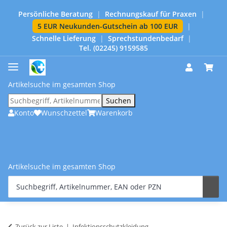
Persönliche Beratung
|
Rechnungskauf für Praxen
|
5 EUR Neukunden-Gutschein ab 100 EUR
|
Schnelle Lieferung
|
Sprechstundenbedarf
|
Tel. (02245) 9159585
Artikelsuche im gesamten Shop
Suchen
Konto
Wunschzettel
Warenkorb
Artikelsuche im gesamten Shop
Zurück zur Liste
Infektionsschutzkleidung